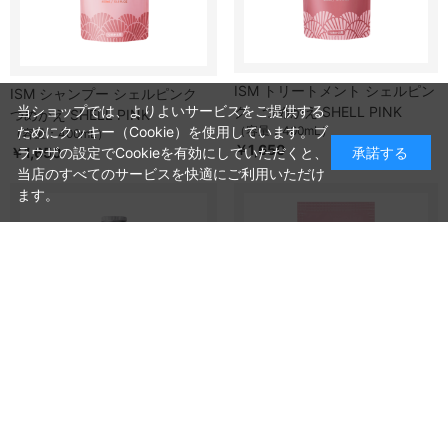
ISM トリートメント シェルピン
ISM シャンプー シェルピンク
当ショップでは、よりよいサービスをご提供する
ク つめかえ SHELL PINK
つめかえ SHELL PINK
ためにクッキー（Cookie）を使用しています。ブ
（容量：400mL）
（容量：400mL）
￥1,650
ラウザの設定でCookieを有効にしていただくと、
承諾する
￥1,650
当店のすべてのサービスを快適にご利用いただけ
ます。
ISMヘアオイルトライアルパッ
ISM ヘアオイル シェルピンク
ク シェルピンク
SHELL PINK
（容量：2mL）
（容量：80mL）