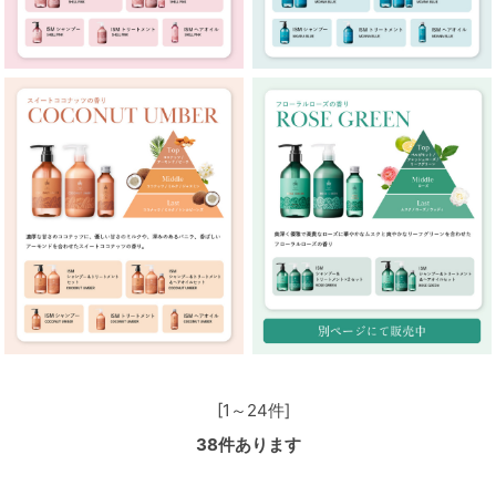
[1～24件]
38
件あります