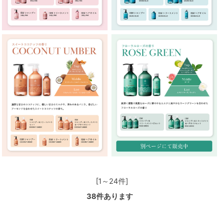
[1～24件]
38
件あります