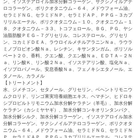
ン、イソステアロイル加水分解コラーゲン、サクシノイルアテ
ロコラーゲン、ポリクオタニウム－６４、メドウフォーム油、
セラミドＮＧ、セラミドＮＰ、セラミドＡＰ、ＰＰＧ－３カプ
リリルエーテル、ポリクオタニウム－１０、クオタニウム－１
８、クオタニウム－３３、トコフェロール、ＢＧ、ＰＧ、ヤシ
油脂肪酸ＰＥＧ－７グリセリル、コレステロール、グリセリ
ン、コカミドＤＥＡ、ラウロイルメチルアラニンＮａ、ラウラ
ミノプロピオン酸Ｎａ、レシチン、キサンタンガム、ポリソル
ベート２０、香料、クエン酸、クエン酸Ｎａ、ＥＤＴＡ－２Ｎ
ａ、リン酸Ｋ、リン酸２Ｎａ、イソステアリン酸、塩化Ｎａ、
イソプロパノール、安息香酸Ｎａ、フェノキシエタノール、エ
タノール、カラメル
【トリートメント】
水、ジメチコン、セタノール、グリセリン、ベヘントリモニウ
ムクロリド、リンゴ果実培養細胞エキス、ヘマチン、ヒドロキ
シプロピルトリモニウム加水分解ケラチン（羊毛）、加水分解
ケラチン（カシミヤヤギ）、加水分解コンキオリンタンパク、
加水分解シルク、加水分解コラーゲン、イソステアロイル加水
分解コラーゲン、サクシノイルアテロコラーゲン、ポリクオタ
ニウム－６４、メドウフォーム油、セラミドＮＧ、セラミドＮ
Ｐ、セラミドＡＰ、ＰＰＧ－３カプリリルエーテル、コレステ