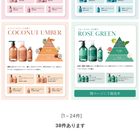
[1～24件]
38
件あります