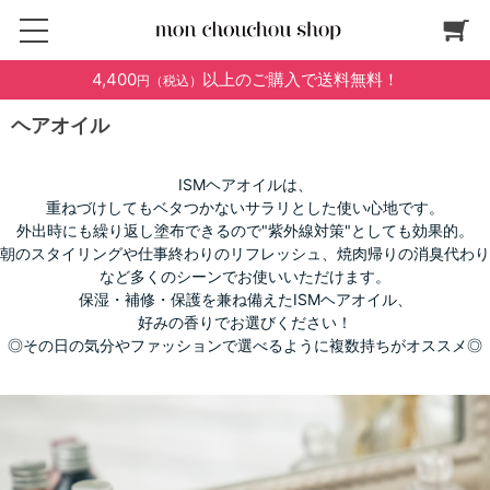
4,400
以上のご購入で送料無料！
円（税込）
ヘアオイル
ISMヘアオイルは、
重ねづけしてもベタつかないサラリとした使い心地です。
外出時にも繰り返し塗布できるので"紫外線対策"としても効果的。
朝のスタイリングや仕事終わりのリフレッシュ、焼肉帰りの消臭代わり
など多くのシーンでお使いいただけます。
保湿・補修・保護を兼ね備えたISMヘアオイル、
好みの香りでお選びください！
◎その日の気分やファッションで選べるように複数持ちがオススメ◎