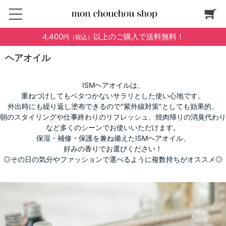
4,400
以上のご購入で送料無料！
円（税込）
ヘアオイル
ISMヘアオイルは、
重ねづけしてもベタつかないサラリとした使い心地です。
外出時にも繰り返し塗布できるので"紫外線対策"としても効果的。
朝のスタイリングや仕事終わりのリフレッシュ、焼肉帰りの消臭代わり
など多くのシーンでお使いいただけます。
保湿・補修・保護を兼ね備えたISMヘアオイル、
好みの香りでお選びください！
◎その日の気分やファッションで選べるように複数持ちがオススメ◎