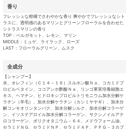
香り
フレッシュな柑橘でさわやかな香り 爽やかでフレッシュなシト
ラスに、透明感のあるマリンとグリーンフローラルを合わせた
シトラスマリンの香り
TOP：ベルガモット、レモン、マリン
MIDDLE：ミュゲ、ライラック、ローズ
LAST：フローラルグリーン、ムスク
全成分
【シャンプー】
水、オレフィン（Ｃ１４－１６）スルホン酸Ｎａ、コカミドプ
ロピルベタイン、ココアンホ酢酸Ｎａ、リンゴ果実培養細胞エ
キス、ヘマチン、ヒドロキシプロピルトリモニウム加水分解ケ
ラチン（羊毛）、加水分解ケラチン（カシミヤヤギ）、加水分
解コンキオリンタンパク、加水分解シルク、加水分解コラーゲ
ン、イソステアロイル加水分解コラーゲン、サクシノイルアテ
ロコラーゲン、ポリクオタニウム－６４、メドウフォーム油、
セラミドＮＧ、セラミドＮＰ、セラミドＡＰ、ＰＰＧ－３カプ