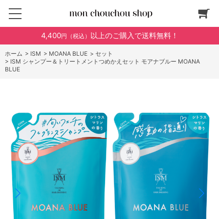
4,400
以上のご購入で送料無料！
円（税込）
ホーム
>
ISM
>
MOANA BLUE
>
セット
>
ISM シャンプー＆トリートメントつめかえセット モアナブルー MOANA
BLUE