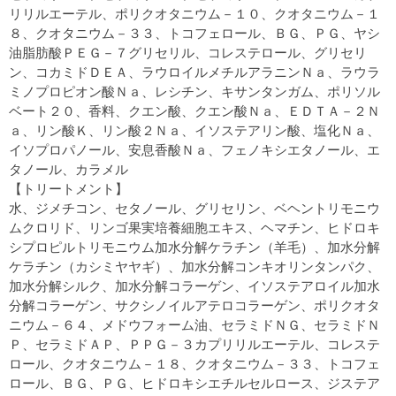
リリルエーテル、ポリクオタニウム－１０、クオタニウム－１
８、クオタニウム－３３、トコフェロール、ＢＧ、ＰＧ、ヤシ
油脂肪酸ＰＥＧ－７グリセリル、コレステロール、グリセリ
ン、コカミドＤＥＡ、ラウロイルメチルアラニンＮａ、ラウラ
ミノプロピオン酸Ｎａ、レシチン、キサンタンガム、ポリソル
ベート２０、香料、クエン酸、クエン酸Ｎａ、ＥＤＴＡ－２Ｎ
ａ、リン酸Ｋ、リン酸２Ｎａ、イソステアリン酸、塩化Ｎａ、
イソプロパノール、安息香酸Ｎａ、フェノキシエタノール、エ
タノール、カラメル
【トリートメント】
水、ジメチコン、セタノール、グリセリン、ベヘントリモニウ
ムクロリド、リンゴ果実培養細胞エキス、ヘマチン、ヒドロキ
シプロピルトリモニウム加水分解ケラチン（羊毛）、加水分解
ケラチン（カシミヤヤギ）、加水分解コンキオリンタンパク、
加水分解シルク、加水分解コラーゲン、イソステアロイル加水
分解コラーゲン、サクシノイルアテロコラーゲン、ポリクオタ
ニウム－６４、メドウフォーム油、セラミドＮＧ、セラミドＮ
Ｐ、セラミドＡＰ、ＰＰＧ－３カプリリルエーテル、コレステ
ロール、クオタニウム－１８、クオタニウム－３３、トコフェ
ロール、ＢＧ、ＰＧ、ヒドロキシエチルセルロース、ジステア