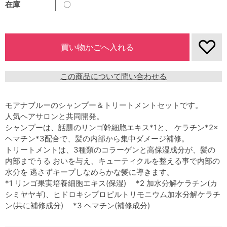
在庫
〇
この商品について問い合わせる
モアナブルーのシャンプー＆トリートメントセットです。
人気ヘアサロンと共同開発。
シャンプーは、話題のリンゴ幹細胞エキス*1と、 ケラチン*2×
ヘマチン*3配合で、髪の内部から集中ダメージ補修。
トリートメントは、3種類のコラーゲンと高保湿成分が、髪の
内部までうる おいを与え、キューティクルを整える事で内部の
水分を 逃さずキープしなめらかな髪に導きます。
*1 リンゴ果実培養細胞エキス(保湿) *2 加水分解ケラチン(カ
シミヤヤギ)、ヒドロキシプロピルトリモニウム加水分解ケラチ
ン(共に補修成分) *3 ヘマチン(補修成分)