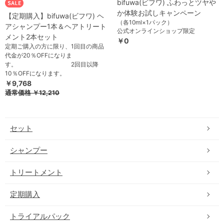
bifuwa(ビフワ) ふわっとツヤや
か体験お試しキャンペーン
【定期購入】bifuwa(ビフワ) ヘ
（各10ml×1パック）
アシャンプー1本＆ヘアトリート
公式オンラインショップ限定
メント2本セット
￥0
定期ご購入の方に限り、1回目の商品
代金が20％OFFになりま
す。 2回目以降
10％OFFになります。
￥9,768
通常価格
￥12,210
セット
シャンプー
トリートメント
定期購入
トライアルパック